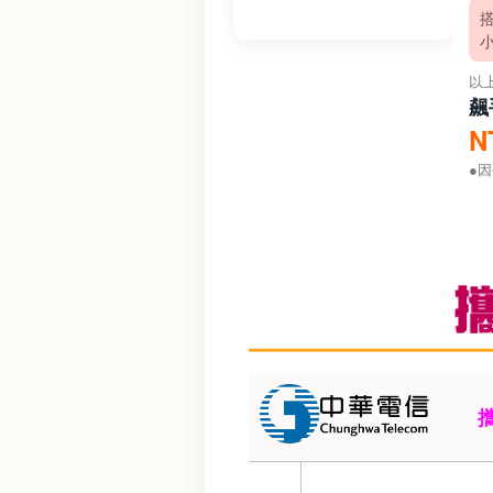
以
飆
N
●