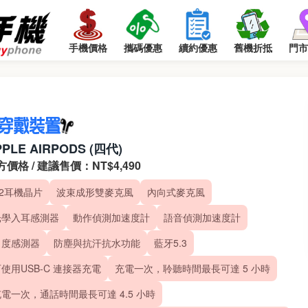
手機價格
攜碼優惠
續約優惠
舊機折抵
門市
PPLE AIRPODS (四代)
方價格 / 建議售價：NT$4,490
H2耳機晶片
波束成形雙麥克風
內向式麥克風
光學入耳感測器
動作偵測加速度計
語音偵測加速度計
力度感測器
防塵與抗汗抗水功能
藍牙5.3
使用USB-C 連接器充電
充電一次，聆聽時間最長可達 5 小時
電一次，通話時間最長可達 4.5 小時