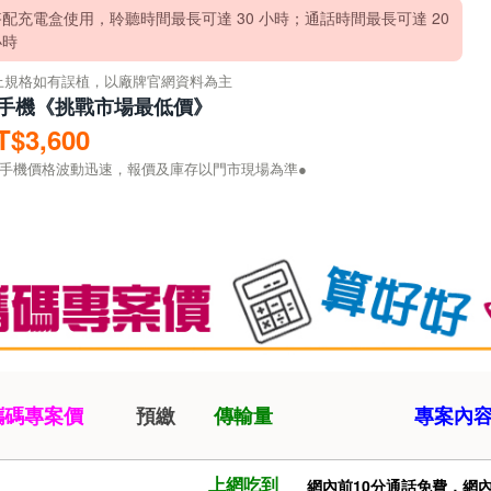
搭配充電盒使用，聆聽時間最長可達 30 小時；通話時間最長可達 20
小時
上規格如有誤植，以廠牌官網資料為主
手機《挑戰市場最低價》
T$3,600
因手機價格波動迅速，報價及庫存以門市現場為準●
攜碼專案價
預繳
傳輸量
專案內
上網吃到
網內前10分通話免費，網內4