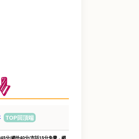
容
TOP回頂端
5分/網外40分/市話15分免費，網