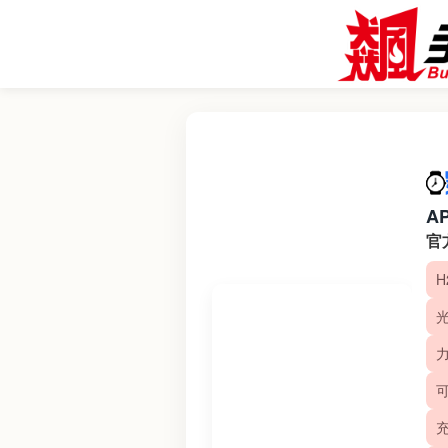
A
官
可
充