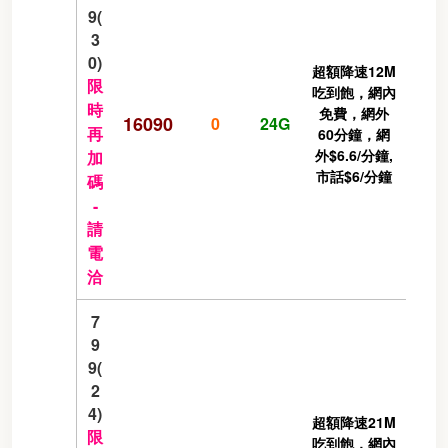
9(
3
0)
超額降速12M
限
吃到飽，網內
時
免費，網外
16090
0
24G
再
60分鐘，網
外$6.6/分鐘,
加
市話$6/分鐘
碼
-
請
電
洽
7
9
9(
2
4)
超額降速21M
限
吃到飽，網內