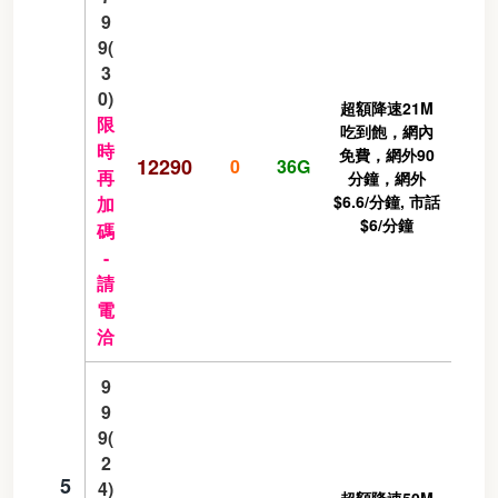
9
9(
3
0)
超額降速21M
限
吃到飽，網內
時
免費，網外90
12290
0
36G
再
分鐘，網外
$6.6/分鐘, 市話
加
$6/分鐘
碼
-
請
電
洽
9
9
9(
2
5
4)
超額降速50M