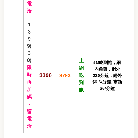
電
洽
1
3
9
9(
3
0)
上
5G吃到飽，網
限
網
內免費，網外
時
3390
吃
9793
220分鐘，網外
再
$6.6/分鐘, 市話
到
$6/分鐘
加
飽
碼
-
請
電
洽