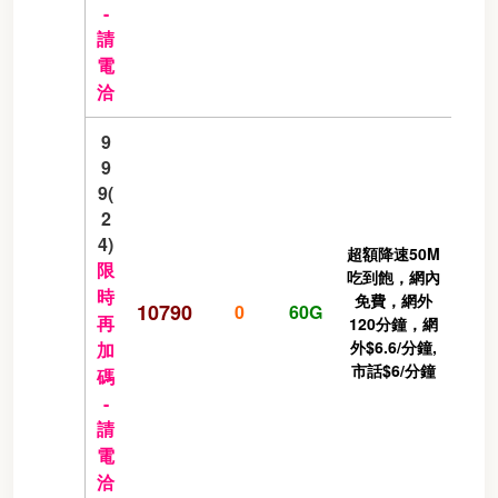
-
請
電
洽
9
9
9(
2
4)
超額降速50M
限
吃到飽，網內
時
免費，網外
10790
0
60G
再
120分鐘，網
外$6.6/分鐘,
加
市話$6/分鐘
碼
-
請
電
洽