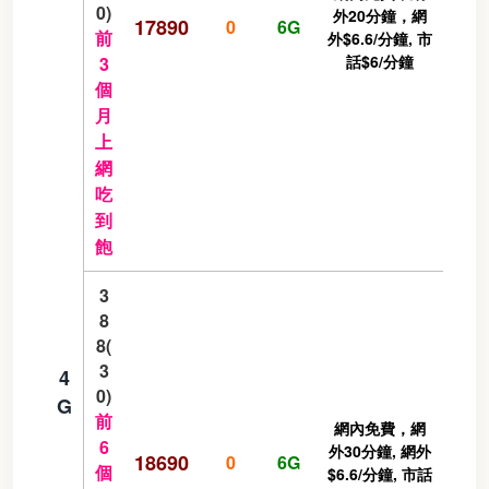
0)
外20分鐘，網
17890
0
6G
前
外$6.6/分鐘, 市
話$6/分鐘
3
個
月
上
網
吃
到
飽
3
8
8(
3
4
0)
G
前
網內免費，網
6
外30分鐘, 網外
18690
0
6G
個
$6.6/分鐘, 市話