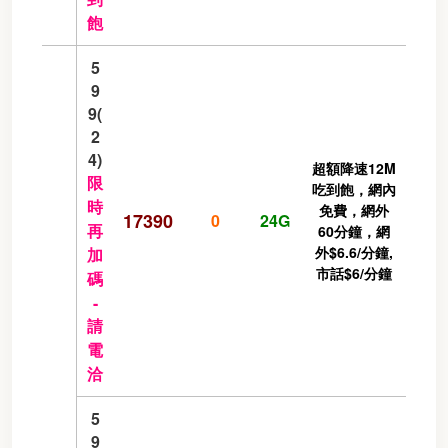
飽
5
9
9(
2
4)
超額降速12M
限
吃到飽，網內
時
免費，網外
17390
0
24G
再
60分鐘，網
外$6.6/分鐘,
加
市話$6/分鐘
碼
-
請
電
洽
5
9