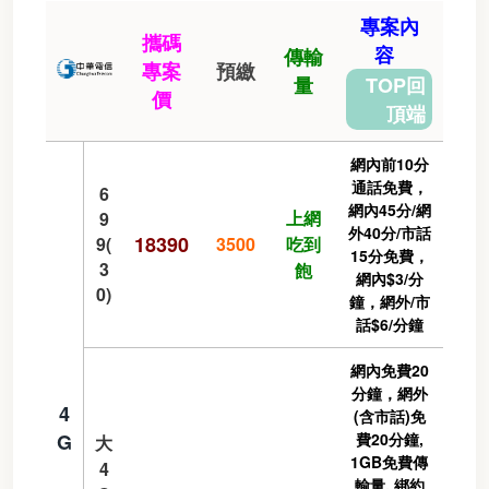
專案內
攜碼
容
傳輸
專案
預繳
量
TOP回
價
頂端
網內前10分
通話免費，
6
網內45分/網
上網
9
外40分/市話
18390
9(
3500
吃到
15分免費，
3
飽
網內$3/分
0)
鐘，網外/市
話$6/分鐘
網內免費20
分鐘，網外
4
(含市話)免
G
費20分鐘,
大
1GB免費傳
4
輸量, 綁約