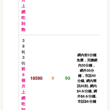
上
網
吃
到
飽
3
8
8(
網內前3分鐘
3
免費，另贈網
0)
內30分鐘，
前
網外30分
6
鐘，市話40
18590
0
5G
個
分鐘, 網內簡
月
訊50則, 網內
$4.8/分鐘, 網
上
外$6.6/分鐘,
網
市話$6/分鐘
吃
到