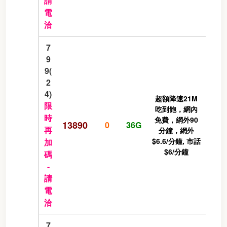
請
電
洽
7
9
9(
2
4)
超額降速21M
限
吃到飽，網內
時
免費，網外90
13890
0
36G
再
分鐘，網外
$6.6/分鐘, 市話
加
$6/分鐘
碼
-
請
電
洽
7