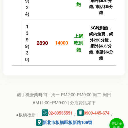
9(
網外$6.6/分
飽
鐘, 市話$6/分
2
鐘
4)
1
5G吃到飽，
3
網內免費，網
上網
9
外220分鐘，
2890
14000
吃到
9(
網外$6.6/分
飽
鐘, 市話$6/分
3
鐘
0)
飆手機營業時間：周一 PM2:00-PM9:00 周二-周日
AM11:00~PM9:00 | 分店資訊如下
02-89535551
0909-445-674
●板橋板新｜
/
/
新北市板橋區板新路106號
💬Line
板橋