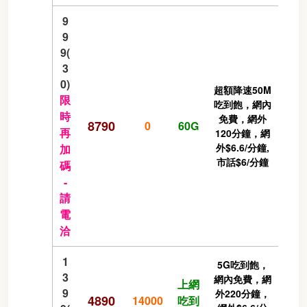
9
9
9(
3
0)
超額降速50M
限
吃到飽，網內
時
免費，網外
8790
0
60G
再
120分鐘，網
外$6.6/分鐘,
加
市話$6/分鐘
碼
-
請
電
洽
1
5G吃到飽，
3
網內免費，網
上網
9
外220分鐘，
4890
14000
吃到