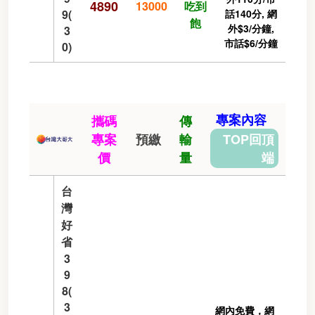
4890
13000
吃到
9(
話140分, 網
飽
外$3/分鐘,
3
市話$6/分鐘
0)
專案內容
攜碼
傳
專案
預繳
輸
TOP回頂
價
量
端
台
灣
好
省
3
9
8(
3
網內免費，網