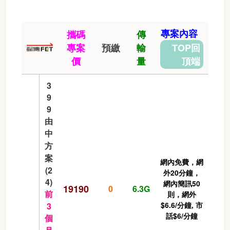
專案內容
攜碼
傳
專案
預繳
輸
TOP回
價
量
頂端
3
9
9
由
中
方
案
網內免費，網
(2
外20分鐘，
4)
網內簡訊50
19190
0
6.3G
前
則，網外
$6.6/分鐘, 市
3
話$6/分鐘
個