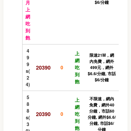
月
$6/分鐘
上
網
吃
到
飽
4
上
限速21M，網
9
網
內免費，網外
9
20390
0
吃
499元，網外
s(
$6.6/分鐘, 市話
到
2
$6/分鐘
飽
4)
5
不限速，網內
上
8
免費，網外40
網
8
分鐘，市話60
20390
0
吃
s(
分鐘, 網外$6.6/
到
分鐘, 市話$6/
3
飽
分鐘
0)