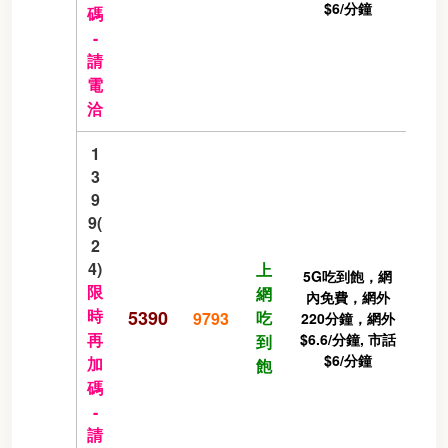
$6/分鐘
碼
-
請
電
洽
1
3
9
9(
2
4)
上
5G吃到飽，網
限
網
內免費，網外
時
5390
吃
9793
220分鐘，網外
再
$6.6/分鐘, 市話
到
$6/分鐘
加
飽
碼
-
請