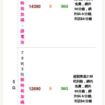
時
免費，網外
14390
0
36G
再
90分鐘，網
外$6.6/分鐘,
加
市話$6/分鐘
碼
-
請
電
洽
7
9
9(
3
0)
超額降速21M
限
5
吃到飽，網內
時
免費，網外
G
12690
0
36G
再
90分鐘，網
外$6.6/分鐘,
加
市話$6/分鐘
碼