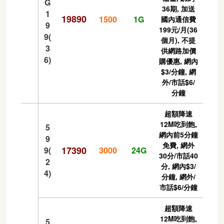
G
36期, 加送
1
19890
1500
1G
國內通信費
9
199元/月(36
9(
個月), 不提
3
供網路加價
6)
購優惠, 網內
$3/分鐘, 網
外/市話$6/
分鐘
超額降速
12M吃到飽,
5
網內前5分鐘
9
免費, 網外
17390
9(
3000
24G
30分/市話40
2
分, 網內$3/
4)
分鐘, 網外/
市話$6/分鐘
超額降速
12M吃到飽,
5