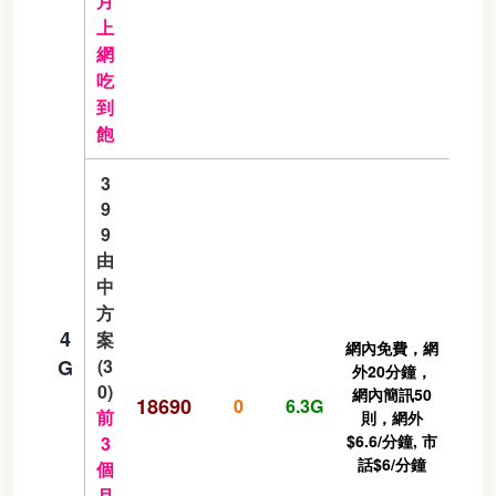
月
上
網
吃
到
飽
3
9
9
由
中
方
4
案
網內免費，網
G
(3
外20分鐘，
0)
網內簡訊50
18690
0
6.3G
前
則，網外
$6.6/分鐘, 市
3
話$6/分鐘
個
月