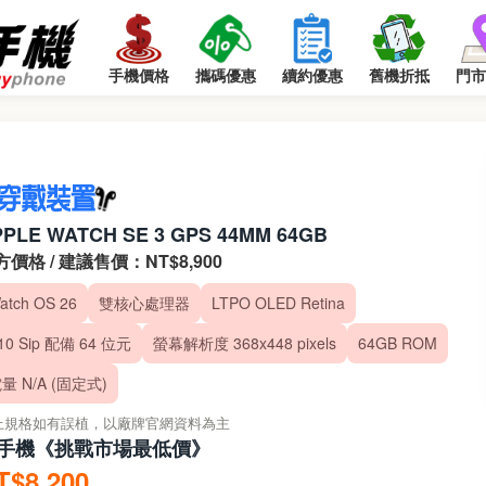
手機價格
攜碼優惠
續約優惠
舊機折抵
門市
PLE WATCH SE 3 GPS 44MM 64GB
方價格 / 建議售價：NT$8,900
atch OS 26
雙核心處理器
LTPO OLED Retina
10 Sip 配備 64 位元
螢幕解析度 368x448 pixels
64GB ROM
量 N/A (固定式)
上規格如有誤植，以廠牌官網資料為主
手機《挑戰市場最低價》
T$8,200