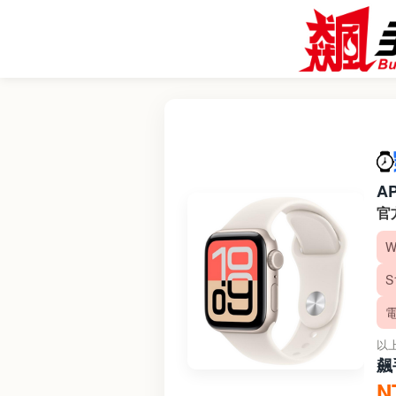
AP
官
W
S
電
以
飆
N