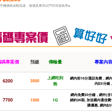
因手機價格波動迅速，報價及庫存以門市現場為準●
攜碼專案價
預繳
傳輸量
專案內
上網吃到
網內前10分通話免費，網內4
6200
3500
飽
內$3/分鐘
網內免費20分鐘，網外(含市
7700
1500
1G
綁約36期, 加送國內通信費1
購優惠, 網內$3