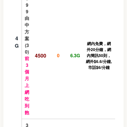
9
9
由
中
方
4
案
網內免費，網
G
(3
外20分鐘，網
0)
4500
0
6.3G
內簡訊50則，
前
網外$6.6/分鐘,
3
市話$6/分鐘
個
月
上
網
吃
到
飽
3