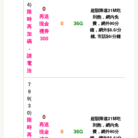
4)
0
超額降速21M吃
限
再送
到飽，網內免
時
0
36G
現金
費，網外90分
再
鐘，網外$6.6/分
禮券
加
鐘, 市話$6/分鐘
300
碼
-
請
電
洽
7
9
9(
3
0)
0
超額降速21M吃
限
再送
到飽，網內免
時
0
36G
現金
費，網外90分
再
鐘，網外$6.6/分