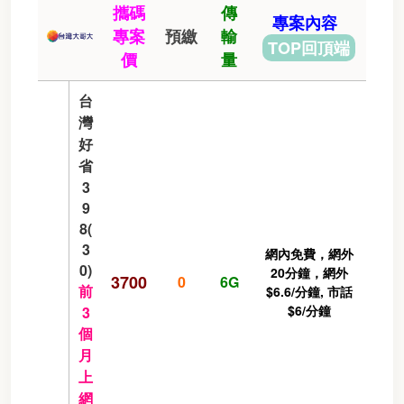
攜碼
傳
專案內容
專案
預繳
輸
TOP回頂端
價
量
台
灣
好
省
3
9
8(
3
網內免費，網外
0)
20分鐘，網外
3700
0
6G
前
$6.6/分鐘, 市話
$6/分鐘
3
個
月
上
網