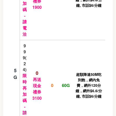
禮券
加
鐘, 市話$6/分鐘
1900
碼
-
請
電
洽
9
9
9(
2
4)
5
0
超額降速50M吃
限
G
再送
到飽，網內免
時
0
60G
現金
費，網外120分
再
鐘，網外$6.6/分
禮券
加
鐘, 市話$6/分鐘
3100
碼
-
請