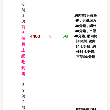
8
8(
3
網內前3分鐘免
費，另贈網內
0)
30分鐘，網外
前
30分鐘，市話
6
4400
0
5G
40分鐘, 網內簡
個
訊50則, 網內
月
$4.8/分鐘, 網
上
外$6.6/分鐘,
網
市話$6/分鐘
吃
到
飽
5
9
9(
2
4)
超額降速12M