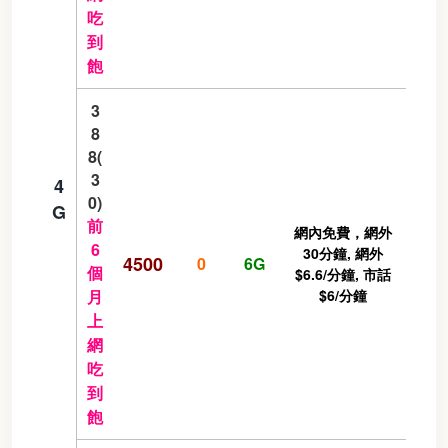
吃
到
飽
3
8
8(
3
4
0)
G
前
網內免費，網外
6
30分鐘, 網外
4500
0
6G
個
$6.6/分鐘, 市話
月
$6/分鐘
上
網
吃
到
飽