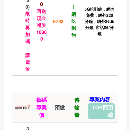
3
0
0)
上
5G吃到飽，網內
再送
限
網
免費，網外220
現金
時
吃
9793
分鐘，網外$6.6/
禮券
再
分鐘, 市話$6/分
到
1080
鐘
加
飽
0
碼
-
請
電
洽
專案內容
攜碼
傳
專案
預繳
輸
TOP回頂
價
量
端
3