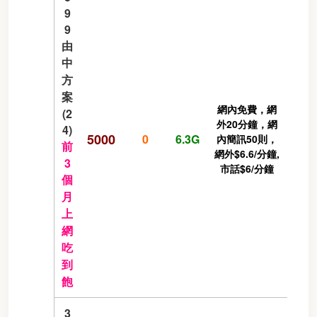
9
9
由
中
方
案
網內免費，網
(2
外20分鐘，網
4)
5000
0
6.3G
內簡訊50則，
前
網外$6.6/分鐘,
3
市話$6/分鐘
個
月
上
網
吃
到
飽
3