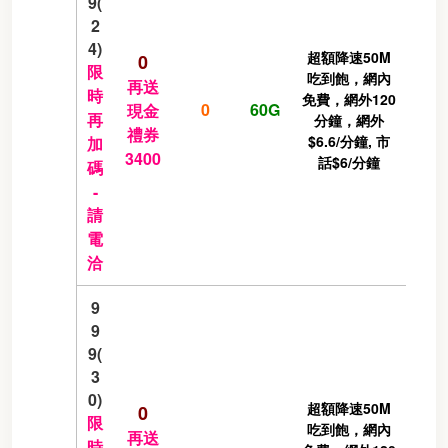
9(
2
4)
超額降速50M
0
限
吃到飽，網內
再送
時
免費，網外120
0
60G
現金
再
分鐘，網外
禮券
$6.6/分鐘, 市
加
3400
話$6/分鐘
碼
-
請
電
洽
9
9
9(
3
0)
超額降速50M
0
限
吃到飽，網內
再送
時