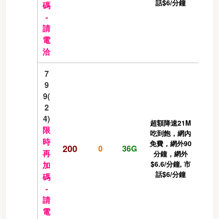
話$6/分鐘
碼
-
請
電
洽
7
9
9(
2
4)
超額降速21M
限
吃到飽，網內
時
免費，網外90
200
0
36G
再
分鐘，網外
$6.6/分鐘, 市
加
話$6/分鐘
碼
-
請
電