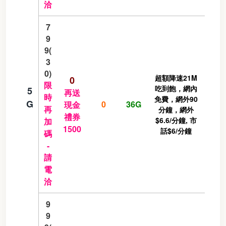
洽
7
9
9(
3
0)
超額降速21M
0
限
吃到飽，網內
5
再送
時
免費，網外90
G
0
36G
現金
再
分鐘，網外
禮券
$6.6/分鐘, 市
加
1500
話$6/分鐘
碼
-
請
電
洽
9
9