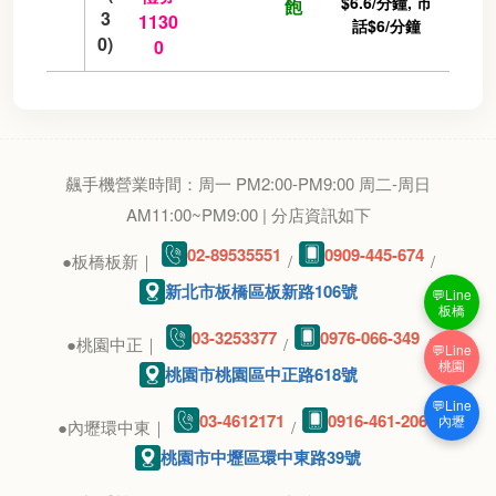
$6.6/分鐘, 市
飽
3
1130
話$6/分鐘
0)
0
飆手機營業時間：周一 PM2:00-PM9:00 周二-周日
AM11:00~PM9:00 | 分店資訊如下
02-89535551
0909-445-674
●板橋板新｜
/
/
新北市板橋區板新路106號
💬Line
板橋
03-3253377
0976-066-349
●桃園中正｜
/
/
💬Line
桃園
桃園市桃園區中正路618號
💬Line
03-4612171
0916-461-206
內壢
●內壢環中東｜
/
/
桃園市中壢區環中東路39號