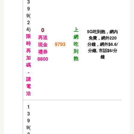
3
9
9(
2
4)
0
上
5G吃到飽，網內
限
網
再送
免費，網外220
時
吃
9793
現金
分鐘，網外$6.6/
再
分鐘, 市話$6/分
到
禮券
鐘
加
飽
8800
碼
-
請
電
洽
1
3
9
9(