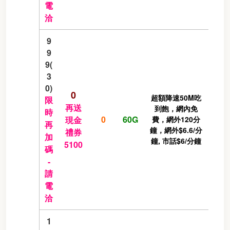
電
洽
9
9
9(
3
0)
0
超額降速50M吃
限
再送
到飽，網內免
時
0
60G
現金
費，網外120分
再
鐘，網外$6.6/分
禮券
加
鐘, 市話$6/分鐘
5100
碼
-
請
電
洽
1