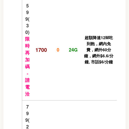
5
9
9(
3
0)
超額降速12M吃
限
到飽，網內免
時
1700
0
24G
費，網外60分
再
鐘，網外$6.6/分
加
鐘, 市話$6/分鐘
碼
-
請
電
洽
7
9
9(
2