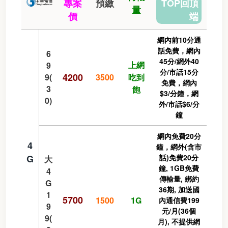
專案
預繳
TOP回頂
量
價
端
網內前10分通
話免費，網內
6
45分/網外40
上網
9
分/市話15分
4200
9(
3500
吃到
免費，網內
3
飽
$3/分鐘，網
0)
外/市話$6/分
鐘
網內免費20分
4
鐘，網外(含市
G
話)免費20分
大
鐘, 1GB免費
4
傳輸量, 綁約
G
36期, 加送國
1
5700
1500
1G
內通信費199
9
元/月(36個
9(
月), 不提供網