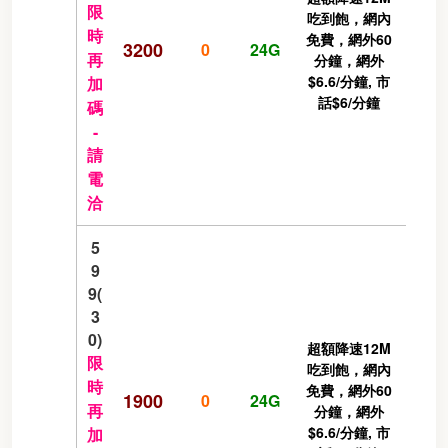
限
吃到飽，網內
時
免費，網外60
3200
0
24G
再
分鐘，網外
$6.6/分鐘, 市
加
話$6/分鐘
碼
-
請
電
洽
5
9
9(
3
0)
超額降速12M
限
吃到飽，網內
時
免費，網外60
1900
0
24G
再
分鐘，網外
$6.6/分鐘, 市
加