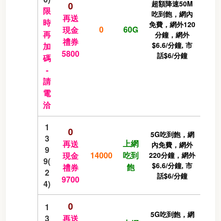
超額降速50M
0
限
吃到飽，網內
再送
時
免費，網外120
0
60G
現金
再
分鐘，網外
禮券
$6.6/分鐘, 市
加
5800
話$6/分鐘
碼
-
請
電
洽
1
0
5G吃到飽，網
3
上網
再送
內免費，網外
9
14000
吃到
現金
220分鐘，網外
9(
$6.6/分鐘, 市
飽
禮券
2
話$6/分鐘
9700
4)
0
1
5G吃到飽，網
3
再送