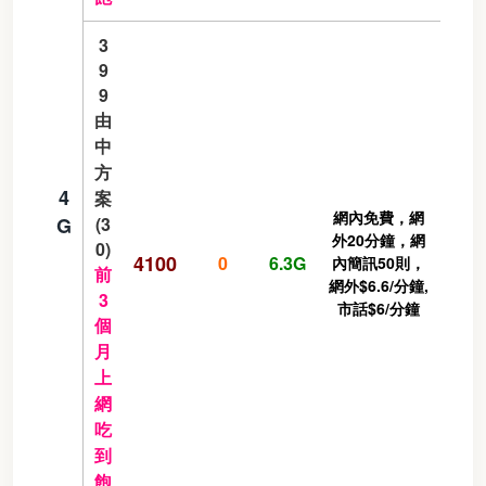
3
9
9
由
中
方
4
案
網內免費，網
G
(3
外20分鐘，網
0)
4100
0
6.3G
內簡訊50則，
前
網外$6.6/分鐘,
3
市話$6/分鐘
個
月
上
網
吃
到
飽