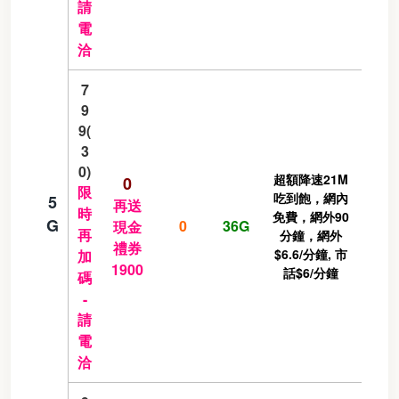
請
電
洽
7
9
9(
3
0)
超額降速21M
0
限
吃到飽，網內
5
再送
時
免費，網外90
G
0
36G
現金
再
分鐘，網外
禮券
$6.6/分鐘, 市
加
1900
話$6/分鐘
碼
-
請
電
洽