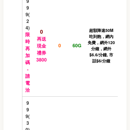
9
9
9(
2
4)
超額降速50M
0
限
吃到飽，網內
再送
時
免費，網外120
0
60G
現金
再
分鐘，網外
禮券
$6.6/分鐘, 市
加
3800
話$6/分鐘
碼
-
請
電
洽
9
9
9(
3
0)