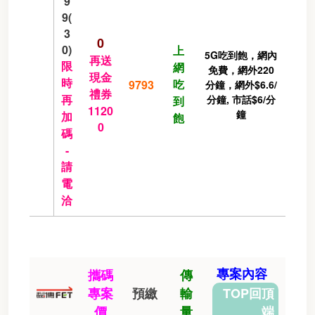
9
9(
3
0
0)
上
5G吃到飽，網內
再送
限
網
免費，網外220
現金
時
吃
9793
分鐘，網外$6.6/
禮券
再
分鐘, 市話$6/分
到
1120
鐘
加
飽
0
碼
-
請
電
洽
專案內容
攜碼
傳
專案
預繳
輸
TOP回頂
價
量
端