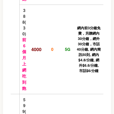
3
8
8(
3
網內前3分鐘免
費，另贈網內
0)
30分鐘，網外
前
30分鐘，市話
6
4000
0
5G
40分鐘, 網內簡
個
訊50則, 網內
月
$4.8/分鐘, 網
上
外$6.6/分鐘,
網
市話$6/分鐘
吃
到
飽
5
9
9(