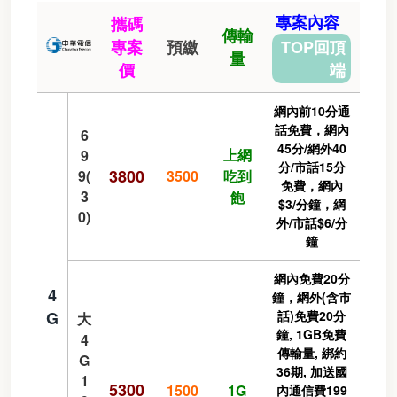
專案內容
攜碼
傳輸
專案
預繳
TOP回頂
量
價
端
網內前10分通
話免費，網內
6
45分/網外40
上網
9
分/市話15分
3800
9(
3500
吃到
免費，網內
3
飽
$3/分鐘，網
0)
外/市話$6/分
鐘
網內免費20分
4
鐘，網外(含市
G
話)免費20分
大
鐘, 1GB免費
4
傳輸量, 綁約
G
36期, 加送國
1
5300
1500
1G
內通信費199