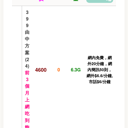
3
9
9
由
中
方
案
網內免費，網
(2
外20分鐘，網
4)
4600
0
6.3G
內簡訊50則，
前
網外$6.6/分鐘,
3
市話$6/分鐘
個
月
上
網
吃
到
飽