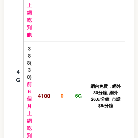
上
網
吃
到
飽
3
8
8(
3
4
0)
G
前
網內免費，網外
6
30分鐘, 網外
4100
0
6G
個
$6.6/分鐘, 市話
月
$6/分鐘
上
網
吃
到