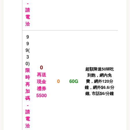
-
請
電
洽
9
9
9(
3
0)
0
超額降速50M吃
限
再送
到飽，網內免
時
0
60G
現金
費，網外120分
再
鐘，網外$6.6/分
禮券
加
鐘, 市話$6/分鐘
5500
碼
-
請
電
洽