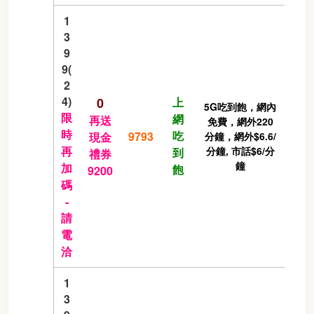
1
3
9
9(
2
4)
0
上
5G吃到飽，網內
限
網
再送
免費，網外220
時
吃
9793
現金
分鐘，網外$6.6/
再
分鐘, 市話$6/分
到
禮券
鐘
加
飽
9200
碼
-
請
電
洽
1
3