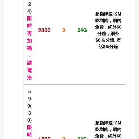
2
4)
超額降速12M
限
吃到飽，網內
時
免費，網外60
2800
0
24G
再
分鐘，網外
$6.6/分鐘, 市
加
話$6/分鐘
碼
-
請
電
洽
5
9
9(
3
0)
超額降速12M
限
吃到飽，網內
時
免費，網外60
1500
0
24G