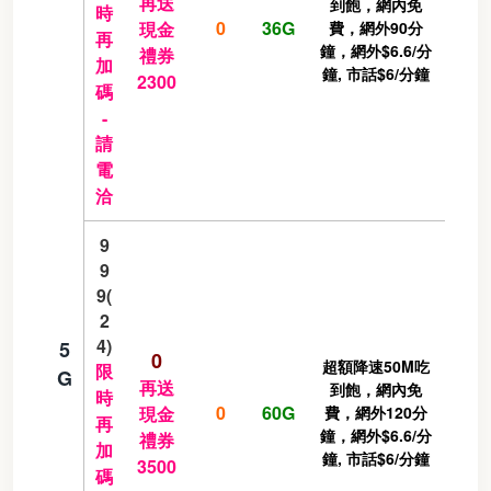
再送
到飽，網內免
時
0
36G
現金
費，網外90分
再
鐘，網外$6.6/分
禮券
加
鐘, 市話$6/分鐘
2300
碼
-
請
電
洽
9
9
9(
2
4)
5
0
超額降速50M吃
限
G
再送
到飽，網內免
時
0
60G
現金
費，網外120分
再
鐘，網外$6.6/分
禮券
加
鐘, 市話$6/分鐘
3500
碼