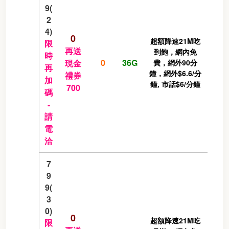
9(
2
4)
0
超額降速21M吃
限
再送
到飽，網內免
時
0
36G
現金
費，網外90分
再
鐘，網外$6.6/分
禮券
加
鐘, 市話$6/分鐘
700
碼
-
請
電
洽
7
9
9(
3
0)
0
超額降速21M吃
限