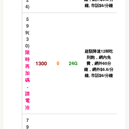
鐘, 市話$6/分鐘
4)
5
9
9(
3
0)
超額降速12M吃
限
到飽，網內免
時
1300
0
24G
費，網外60分
再
鐘，網外$6.6/分
加
鐘, 市話$6/分鐘
碼
-
請
電
洽
7
9