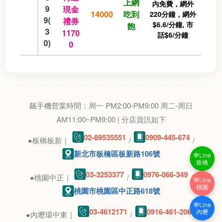
上網
內免費，網外
9
現金
14000
吃到
220分鐘，網外
9(
禮券
$6.6/分鐘, 市
飽
3
1170
話$6/分鐘
0)
0
飆手機營業時間：周一 PM2:00-PM9:00 周二-周日
AM11:00~PM9:00 | 分店資訊如下
02-89535551
0909-445-674
●板橋板新｜
/
/
新北市板橋區板新路106號
💬Line
板橋
03-3253377
0976-066-349
●桃園中正｜
/
/
💬Line
桃園
桃園市桃園區中正路618號
💬Line
03-4612171
0916-461-206
內壢
●內壢環中東｜
/
/