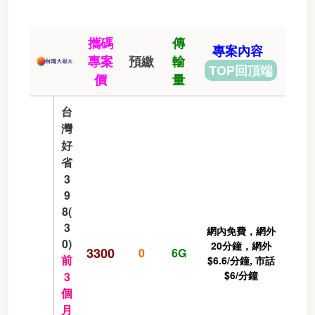
攜碼
傳
專案內容
專案
預繳
輸
TOP回頂端
價
量
台
灣
好
省
3
9
8(
3
網內免費，網外
0)
20分鐘，網外
3300
0
6G
前
$6.6/分鐘, 市話
$6/分鐘
3
個
月