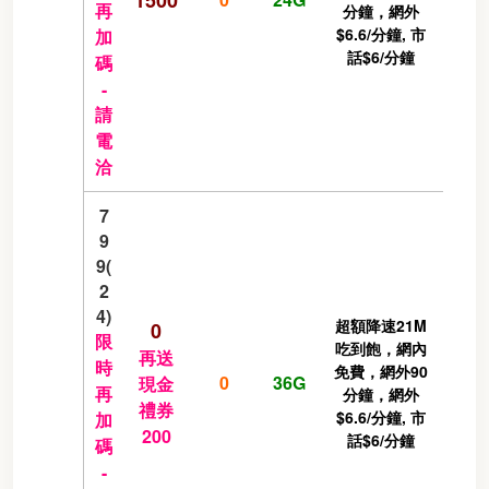
再
分鐘，網外
$6.6/分鐘, 市
加
話$6/分鐘
碼
-
請
電
洽
7
9
9(
2
4)
超額降速21M
0
限
吃到飽，網內
再送
時
免費，網外90
0
36G
現金
再
分鐘，網外
禮券
$6.6/分鐘, 市
加
200
話$6/分鐘
碼
-