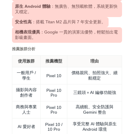
原生 Android 體驗
：無廣告、無預載軟體，系統更新快
又穩定。
安全性高
：搭載 Titan M2 晶片與 7 年安全更新。
相機表現優異
：Google 一貫的演算法優勢，輕鬆拍出電
影級畫面。
推薦族群分析
使用族群
推薦機型
理由
一般用戶 /
價格親民、拍照強大、續
Pixel 10
學生
航穩定
攝影與內容
Pixel 10
三鏡頭＋AI 編修功能強
創作者
Pro
商務與專業
高續航、安全防護與
Pixel 10
人士
Pro
Gemini 整合
享受完整 AI 體驗與原生
Pixel 10 /
AI 愛好者
10 Pro
Android 環境